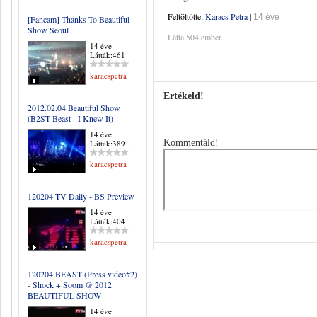
Feltöltötte:
Karacs Petra
|
14 éve
[Fancam] Thanks To Beautiful
Show Seoul
Látta 504 ember.
14 éve
Látták:461
karacspetra
Értékeld!
2012.02.04 Beautiful Show
(B2ST Beast - I Knew It)
14 éve
Kommentáld!
Látták:389
karacspetra
120204 TV Daily - BS Preview
14 éve
Látták:404
karacspetra
120204 BEAST (Press video#2)
- Shock + Soom @ 2012
BEAUTIFUL SHOW
14 éve