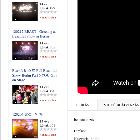
14 éve
Látták:499
karacspetra
120212 BEAST - Greeting at
Beautiful Show in Berlin
14 éve
Látták:505
karacspetra
Beast´s 비스트 Full Beautiful
Show Berlin Part 6 YOU Girl
on Stage
14 éve
Látták:490
karacspetra
LEÍRÁS
VIDEÓ BEÁGYAZÁS
120204 요섭 - 엄마
bemutatkozás
14 éve
Látták:361
Címkék:
karacspetra
Kategória:
Állatok