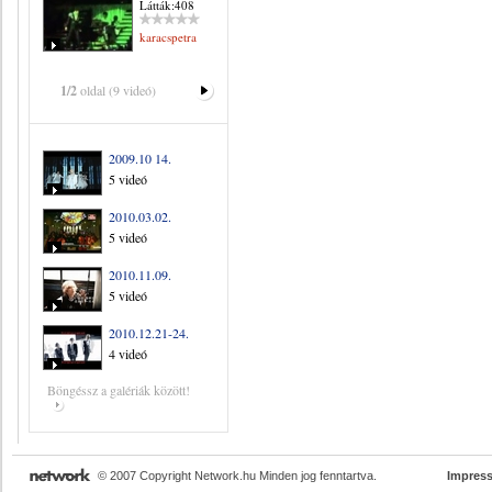
Látták:408
karacspetra
1/2
oldal (9 videó)
2009.10 14.
5 videó
2010.03.02.
5 videó
2010.11.09.
5 videó
2010.12.21-24.
4 videó
Böngéssz a galériák között!
© 2007 Copyright Network.hu Minden jog fenntartva.
Impres