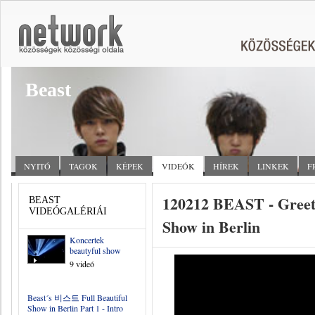
Beast
NYITÓ
TAGOK
KÉPEK
VIDEÓK
HÍREK
LINKEK
F
120212 BEAST - Greeti
BEAST
VIDEÓGALÉRIÁI
Show in Berlin
Koncertek
beautyful show
9 videó
Beast´s 비스트 Full Beautiful
Show in Berlin Part 1 - Intro